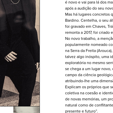
é novo e vai para lá dos ma
após a audição do seu nov
Mas há lugares concretos 
Bardino. Centelha, o seu á
foi gravado em Chaves, Trá
remonta a 2017, foi criado
No novo trabalho, a mençã
popularmente nomeado como
na Serra da Freita (Arouca),
talvez algo inóspito, uma i
exploratória no mesmo sen
se chega a um lugar novo, 
campo da ciência geológica
atribuindo-lhe uma dimen
Explicam os próprios que s
coletiva na coesão e ident
de novas memórias, um pro
natural como de conflitant
presente e futuro”.