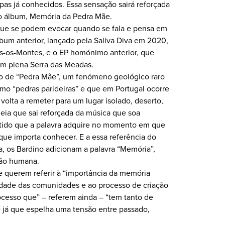
pas já conhecidos. Essa sensação sairá reforçada
o álbum, Memória da Pedra Mãe.
que se podem evocar quando se fala e pensa em
lbum anterior, lançado pela Saliva Diva em 2020,
s-os-Montes, e o EP homónimo anterior, que
 em plena Serra das Meadas.
o de “Pedra Mãe”, um fenómeno geológico raro
 “pedras parideiras” e que em Portugal ocorre
 volta a remeter para um lugar isolado, deserto,
deia que sai reforçada da música que soa
tido que a palavra adquire no momento em que
que importa conhecer. E a essa referência do
, os Bardino adicionam a palavra “Memória”,
são humana.
e querem referir à “importância da memória
idade das comunidades e ao processo de criação
cesso que” – referem ainda – “tem tanto de
e já que espelha uma tensão entre passado,