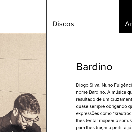
Discos
Ar
Bardino
Diogo Silva, Nuno Fulgênc
nome Bardino. A música que
resultado de um cruzamento 
quase sempre obrigando que
expressões como “krautrock”
lhes tentar mapear o som. Q
para lhes traçar o perfil é 