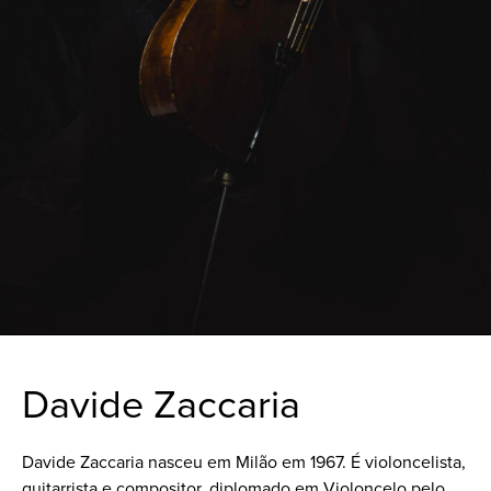
Davide Zaccaria
Davide Zaccaria nasceu em Milão em 1967. É violoncelista,
guitarrista e compositor, diplomado em Violoncelo pelo