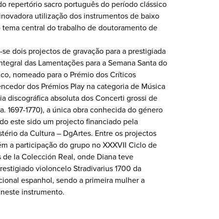
o repertório sacro português do período clássico
inovadora utilização dos instrumentos de baixo
o tema central do trabalho de doutoramento de
e dois projectos de gravação para a prestigiada
integral das Lamentações para a Semana Santa do
cco, nomeado para o Prémio dos Críticos
encedor dos Prémios Play na categoria de Música
ia discográfica absoluta dos Concerti grossi de
ca. 1697-1770), a única obra conhecida do género
do este sido um projecto financiado pela
ério da Cultura – DgArtes. Entre os projectos
m a participação do grupo no XXXVII Ciclo de
s de la Colección Real, onde Diana teve
estigiado violoncelo Stradivarius 1700 da
ional espanhol, sendo a primeira mulher a
 neste instrumento.