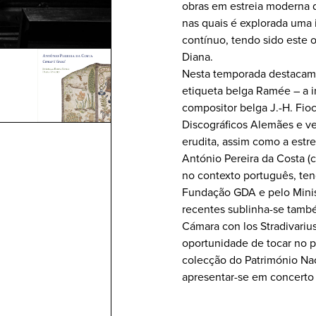
obras em estreia moderna d
nas quais é explorada uma 
contínuo, tendo sido este 
Diana.
Nesta temporada destacam-s
etiqueta belga Ramée – a 
compositor belga J.-H. Fio
Discográficos Alemães e v
erudita, assim como a estre
António Pereira da Costa (
no contexto português, ten
Fundação GDA e pelo Minist
recentes sublinha-se també
Cámara con los Stradivariu
oportunidade de tocar no pr
colecção do Património Nac
apresentar-se em concerto