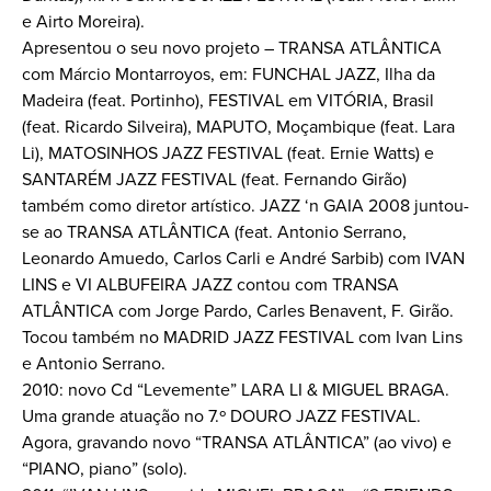
e Airto Moreira).
Apresentou o seu novo projeto – TRANSA ATLÂNTICA
com Márcio Montarroyos, em: FUNCHAL JAZZ, Ilha da
Madeira (feat. Portinho), FESTIVAL em VITÓRIA, Brasil
(feat. Ricardo Silveira), MAPUTO, Moçambique (feat. Lara
Li), MATOSINHOS JAZZ FESTIVAL (feat. Ernie Watts) e
SANTARÉM JAZZ FESTIVAL (feat. Fernando Girão)
também como diretor artístico. JAZZ ‘n GAIA 2008 juntou-
se ao TRANSA ATLÂNTICA (feat. Antonio Serrano,
Leonardo Amuedo, Carlos Carli e André Sarbib) com IVAN
LINS e VI ALBUFEIRA JAZZ contou com TRANSA
ATLÂNTICA com Jorge Pardo, Carles Benavent, F. Girão.
Tocou também no MADRID JAZZ FESTIVAL com Ivan Lins
e Antonio Serrano.
2010: novo Cd “Levemente” LARA LI & MIGUEL BRAGA.
Uma grande atuação no 7.º DOURO JAZZ FESTIVAL.
Agora, gravando novo “TRANSA ATLÂNTICA” (ao vivo) e
“PIANO, piano” (solo).