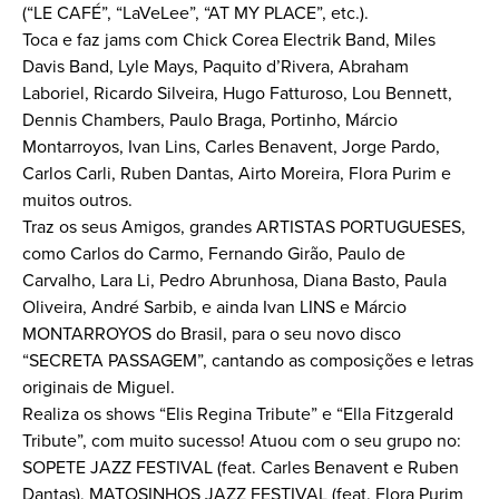
(“LE CAFÉ”, “LaVeLee”, “AT MY PLACE”, etc.).
Toca e faz jams com Chick Corea Electrik Band, Miles
Davis Band, Lyle Mays, Paquito d’Rivera, Abraham
Laboriel, Ricardo Silveira, Hugo Fatturoso, Lou Bennett,
Dennis Chambers, Paulo Braga, Portinho, Márcio
Montarroyos, Ivan Lins, Carles Benavent, Jorge Pardo,
Carlos Carli, Ruben Dantas, Airto Moreira, Flora Purim e
muitos outros.
Traz os seus Amigos, grandes ARTISTAS PORTUGUESES,
como Carlos do Carmo, Fernando Girão, Paulo de
Carvalho, Lara Li, Pedro Abrunhosa, Diana Basto, Paula
Oliveira, André Sarbib, e ainda Ivan LINS e Márcio
MONTARROYOS do Brasil, para o seu novo disco
“SECRETA PASSAGEM”, cantando as composições e letras
originais de Miguel.
Realiza os shows “Elis Regina Tribute” e “Ella Fitzgerald
Tribute”, com muito sucesso! Atuou com o seu grupo no:
SOPETE JAZZ FESTIVAL (feat. Carles Benavent e Ruben
Dantas), MATOSINHOS JAZZ FESTIVAL (feat. Flora Purim