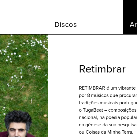
Discos
Ar
Retimbrar
RETIMBRAR é um vibrante 
por 8 músicos que procuram 
tradições musicais portug
o TugaBeat – composições q
nacional, na poesia popula
na génese da sua pesquisa
ou Coisas da Minha Terra.