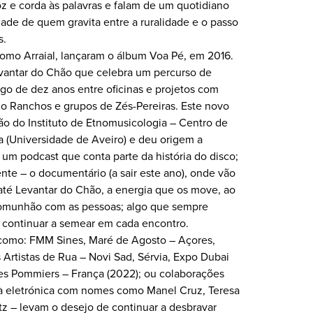
oz e corda às palavras e falam de um quotidiano
ade de quem gravita entre a ruralidade e o passo
s.
omo Arraial, lançaram o álbum Voa Pé, em 2016.
antar do Chão que celebra um percurso de
ngo de dez anos entre oficinas e projetos com
o Ranchos e grupos de Zés-Pereiras. Este novo
ão do Instituto de Etnomusicologia – Centro de
 (Universidade de Aveiro) e deu origem a
 um podcast que conta parte da história do disco;
ente – o documentário (a sair este ano), onde vão
até Levantar do Chão, a energia que os move, ao
 comunhão com as pessoas; algo que sempre
continuar a semear em cada encontro.
 como: FMM Sines, Maré de Agosto – Açores,
s Artistas de Rua – Novi Sad, Sérvia, Expo Dubai
es Pommiers – França (2022); ou colaborações
 à eletrónica com nomes como Manel Cruz, Teresa
tz – levam o desejo de continuar a desbravar