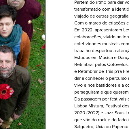
Partem do ritmo para dar v
transformado com a identid
viajado de outras geografia
Com o marco de criações c
Em 2022, apresentaram Lev
colaborações, vivido ao lo
coletividades musicais com
trabalho despertou a atenç
Estudos em Música e Dança
Retimbrar pelos Cotovelos,
e Retimbrar de Trás p’ra Fr
dar a conhecer o percurso 
vivo e nos bastidores e a
perseguiram e que querem 
Da passagem por festivais
Lisboa Mistura, Festival do
2020 (2022) e Jazz Sous L
que vão do rock e do fado
Salgueiro, Uxía ou Papercu