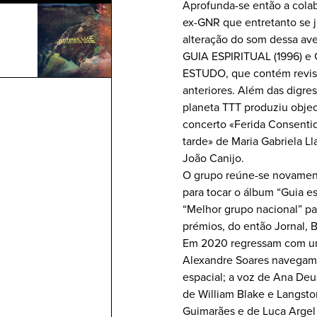
Aprofunda-se então a cola
ex-GNR que entretanto se 
alteração do som dessa aven
GUIA ESPIRITUAL (1996) e
ESTUDO, que contém revisi
anteriores. Além das digre
planeta TTT produziu obje
concerto «Ferida Consentid
tarde» de Maria Gabriela Ll
João Canijo.
O grupo reúne-se novamente
para tocar o álbum “Guia e
“Melhor grupo nacional” pa
prémios, do então Jornal, Bl
Em 2020 regressam com um 
Alexandre Soares navegam e
espacial; a voz de Ana Deu
de William Blake e Langst
Guimarães e de Luca Argel p