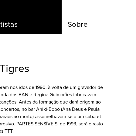
tistas
Sobre
 Tigres
ceram nos idos de 1990, à volta de um gravador de
vinda dos BAN e Regina Guimarães fabricavam
canções. Antes da formação que dará origem ao
concertos, no bar Aniki-Bobó (Ana Deus e Paula
marães ao morto) assemelhavam-se a um cabaret
orrosivo. PARTES SENSÍVEIS, de 1993, será o rasto
os TTT.