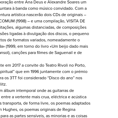
boração entre Ana Deus e Alexandre Soares um
juntara à banda como músico convidado. Com a
tura artística nascerão dois CDs de originais –
 COMUM (1998) – e uma compilação, VISITA DE
tações, algumas distanciadas, de composições
ssões ligadas à divulgação dos discos, o pequeno
ctos de formatos variados, nomeadamente o
a» (1999, em torno do livro «Um beijo dado mais
ansol), canções para filmes de Saguenail e de
 em 2017 a convite do Teatro Rivoli no Porto,
spiritual” que em 1996 juntamente com o prémio
ra os 3TT foi considerado “Disco do ano” nos
itz.
álbum intemporal onde as guitarras de
ntre a vertente mais crua, eléctrica e acústica
s transporta, de forma livre, os poemas adaptados
on Hughes, os poemas originais de Regina
ara as partes sensíveis, as minorias e as coisas