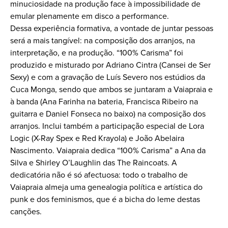
minuciosidade na produção face à impossibilidade de
emular plenamente em disco a performance.
Dessa experiência formativa, a vontade de juntar pessoas
será a mais tangível: na composição dos arranjos, na
interpretação, e na produção. “100% Carisma” foi
produzido e misturado por Adriano Cintra (Cansei de Ser
Sexy) e com a gravação de Luís Severo nos estúdios da
Cuca Monga, sendo que ambos se juntaram a Vaiapraia e
à banda (Ana Farinha na bateria, Francisca Ribeiro na
guitarra e Daniel Fonseca no baixo) na composição dos
arranjos. Inclui também a participação especial de Lora
Logic (X-Ray Spex e Red Krayola) e João Abelaira
Nascimento. Vaiapraia dedica “100% Carisma” a Ana da
Silva e Shirley O’Laughlin das The Raincoats. A
dedicatória não é só afectuosa: todo o trabalho de
Vaiapraia almeja uma genealogia política e artística do
punk e dos feminismos, que é a bicha do leme destas
canções.