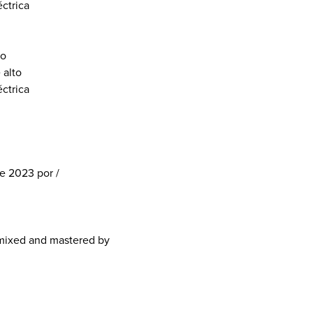
éctrica
xo
 alto
éctrica
de 2023 por /
 mixed and mastered by