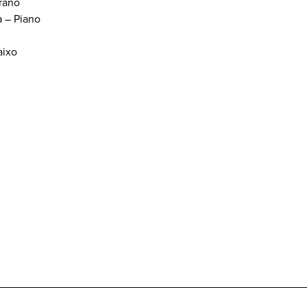
prano
a – Piano
aixo