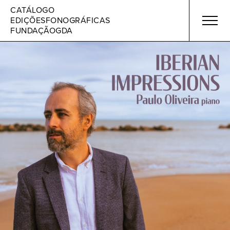
Skip
CATÁLOGO
to
EDIÇÕES
FONOGRÁFICAS
content
FUNDAÇÃO
GDA
Discos
Artistas
Sobre