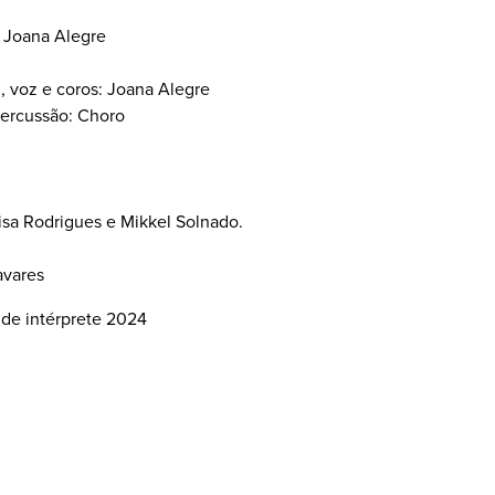
e Joana Alegre
, voz e coros: Joana Alegre
 Percussão: Choro
isa Rodrigues e Mikkel Solnado.
avares
 de intérprete 2024