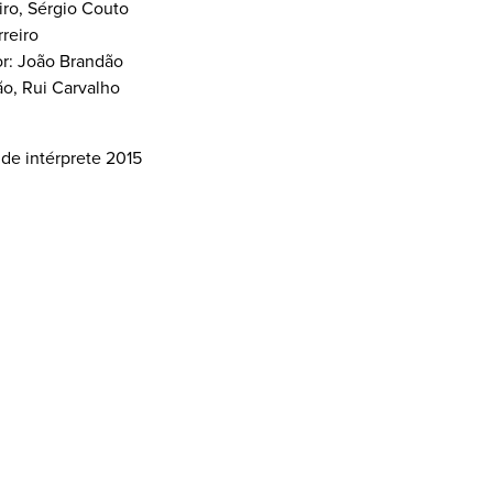
iro, Sérgio Couto
rreiro
or: João Brandão
o, Rui Carvalho
 de intérprete 2015