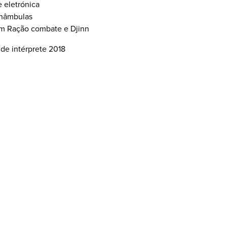
e eletrónica
unâmbulas
em Ração combate e Djinn
 de intérprete 2018