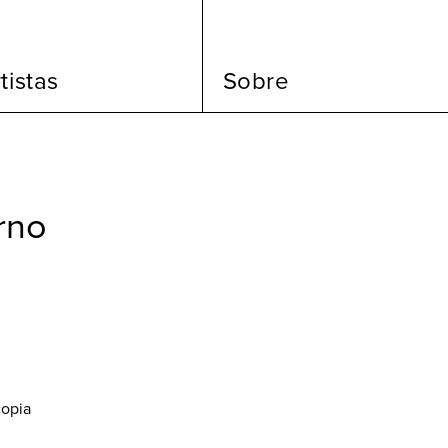
tistas
Sobre
rno
copia