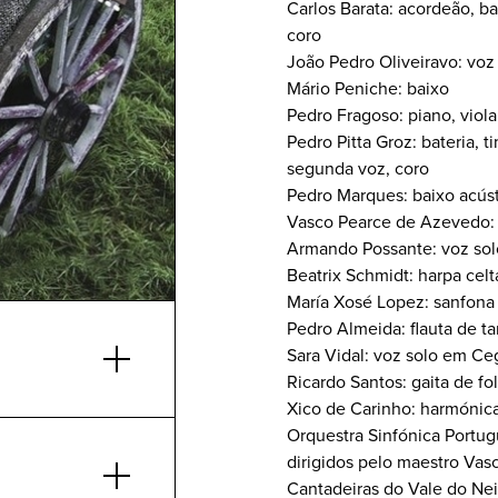
Carlos Barata: acordeão, ba
coro
João Pedro Oliveiravo: voz 
Mário Peniche: baixo
Pedro Fragoso: piano, viol
Pedro Pitta Groz: bateria, 
segunda voz, coro
Pedro Marques: baixo acús
Vasco Pearce de Azevedo: g
Armando Possante: voz sol
Beatrix Schmidt: harpa cel
María Xosé Lopez: sanfona
Pedro Almeida: flauta de ta
Sara Vidal: voz solo em C
Ricardo Santos: gaita de fo
Xico de Carinho: harmónic
Orquestra Sinfónica Portug
dirigidos pelo maestro Va
Cantadeiras do Vale do Ne