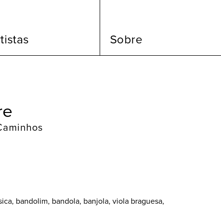
tistas
Sobre
tre
Caminhos
sica, bandolim, bandola, banjola, viola braguesa,