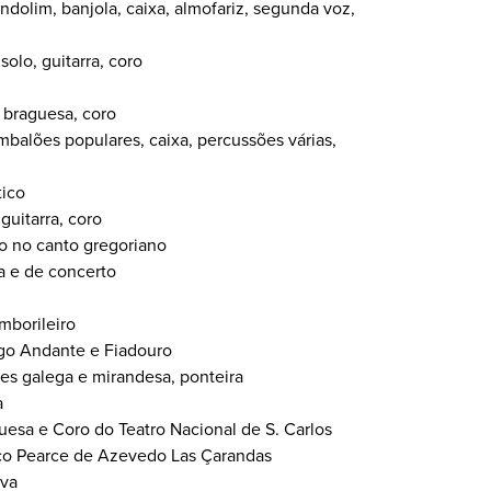
ndolim, banjola, caixa, almofariz, segunda voz,
solo, guitarra, coro
a braguesa, coro
timbalões populares, caixa, percussões várias,
tico
uitarra, coro
o no canto gregoriano
ta e de concerto
mborileiro
ego Andante e Fiadouro
les galega e mirandesa, ponteira
a
uesa e Coro do Teatro Nacional de S. Carlos
sco Pearce de Azevedo Las Çarandas
iva