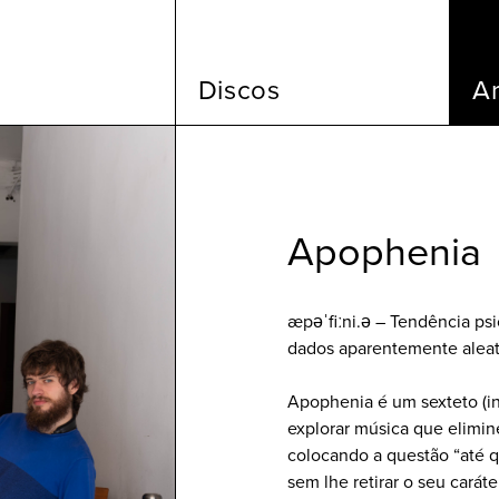
Discos
Ar
Apophenia
æpəˈfiːni.ə – Tendência ps
dados aparentemente aleató
Apophenia é um sexteto (in
explorar música que elimin
colocando a questão “até qu
sem lhe retirar o seu caráte