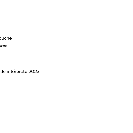
mouche
ques
a
 de intérprete 2023