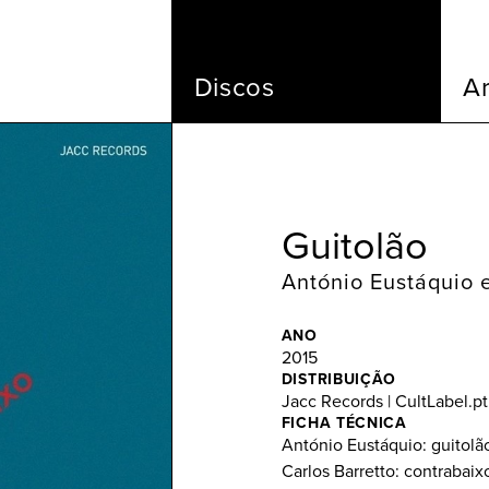
Discos
Ar
Guitolão
António Eustáquio e
ANO
2015
DISTRIBUIÇÃO
Jacc Records | CultLabel.pt
FICHA TÉCNICA
António Eustáquio: guitolã
Carlos Barretto: contrabaix