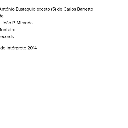
ntónio Eustáquio exceto (5) de Carlos Barretto
da
: João P. Miranda
Monteiro
Records
 de intérprete 2014