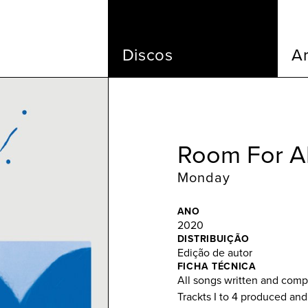
Discos
Ar
Room For Al
Monday
ANO
2020
DISTRIBUIÇÃO
Edição de autor
FICHA TÉCNICA
All songs written and com
Trackts I to 4 produced an