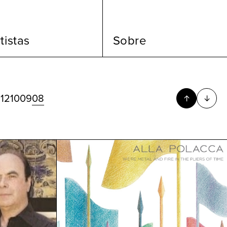
tistas
Sobre
3
12
10
09
08
↑
↓