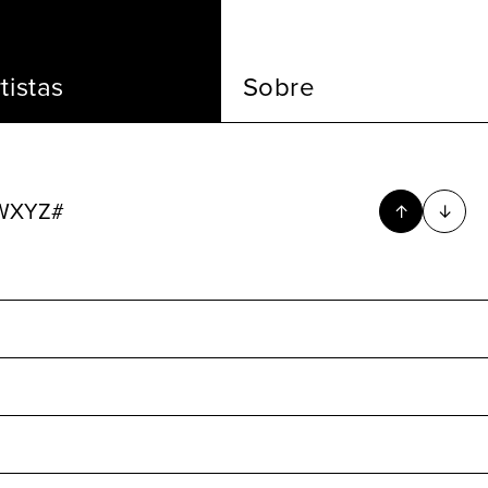
tistas
Sobre
W
X
Y
Z
#
↑
↓