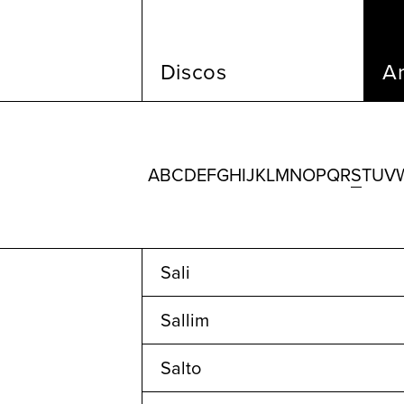
Discos
Ar
A
B
C
D
E
F
G
H
I
J
K
L
M
N
O
P
Q
R
S
T
U
V
Sali
Sallim
Salto